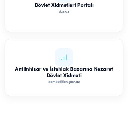
Dövlət Xidmətləri Portalı
dxr.az
Antiinhisar və İstehlak Bazarına Nəzarət
Dövlət Xidməti
competition.gov.az