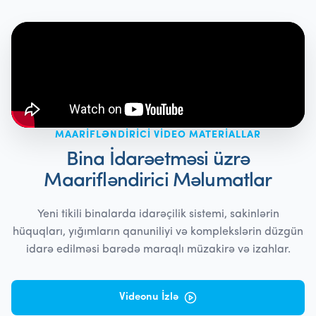
MAARIFLƏNDIRICI VIDEO MATERIALLAR
Bina İdarəetməsi üzrə
Maarifləndirici Məlumatlar
Yeni tikili binalarda idarəçilik sistemi, sakinlərin
hüquqları, yığımların qanuniliyi və komplekslərin düzgün
idarə edilməsi barədə maraqlı müzakirə və izahlar.
Videonu İzlə