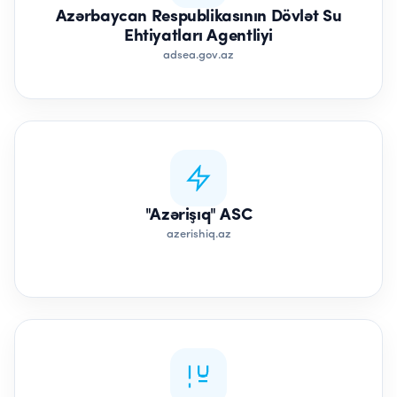
Azərbaycan Respublikasının Dövlət Su
Ehtiyatları Agentliyi
adsea.gov.az
"Azərişıq" ASC
azerishiq.az