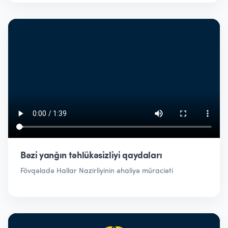
Bəzi yanğın təhlükəsizliyi qaydaları
Fövqəladə Hallar Nazirliyinin əhaliyə müraciəti