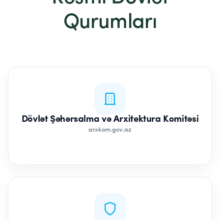
Qurumları
Dövlət Şəhərsalma və Arxitektura Komitəsi
arxkom.gov.az