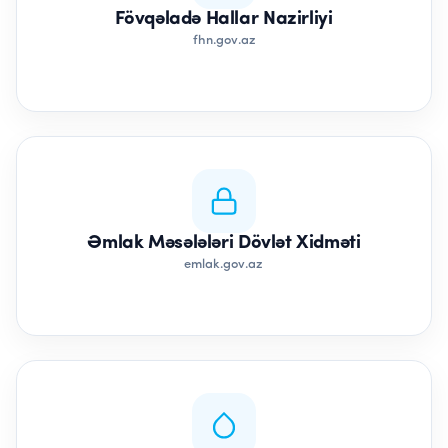
Fövqəladə Hallar Nazirliyi
fhn.gov.az
Əmlak Məsələləri Dövlət Xidməti
emlak.gov.az