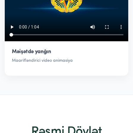
Məişətdə yanğın
Maarifləndirici video animasiya
Rəsmi Dövlət