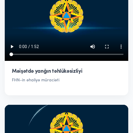
Məişətdə yanğın təhlükəsizliyi
FHN-in əhaliyə müraciəti