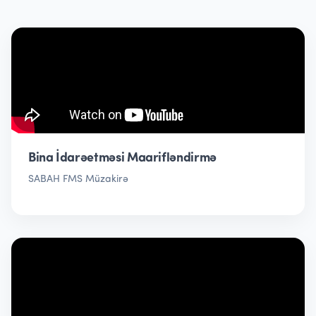
Bina İdarəetməsi Maarifləndirmə
SABAH FMS Müzakirə