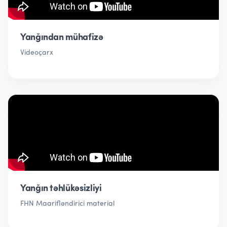
Yanğından mühafizə
Videoçarx
Yanğın təhlükəsizliyi
FHN Maarifləndirici material