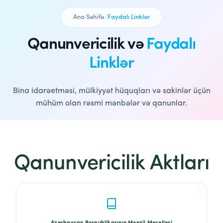
Ana Səhifə
/
Faydalı Linklər
Qanunvericilik və
Faydalı
Linklər
Bina idarəetməsi, mülkiyyət hüquqları və sakinlər üçün
mühüm olan rəsmi mənbələr və qanunlar.
Qanunvericilik Aktları