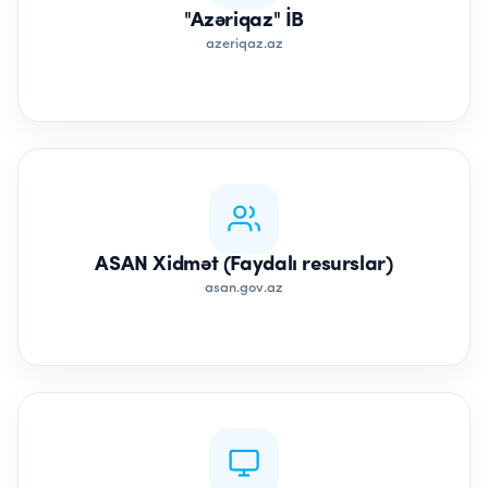
"Azəriqaz" İB
azeriqaz.az
ASAN Xidmət (Faydalı resurslar)
asan.gov.az